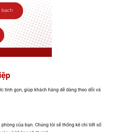
iệp
 tinh gọn, giúp khách hàng dễ dàng theo dõi và
phòng của bạn. Chúng tôi sẽ thống kê chi tiết số