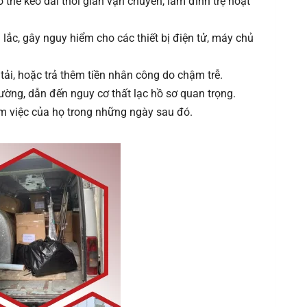
thể kéo dài thời gian vận chuyển, làm đình trệ hoạt
ắc, gây nguy hiểm cho các thiết bị điện tử, máy chủ
tải, hoặc trả thêm tiền nhân công do chậm trễ.
ường, dẫn đến nguy cơ thất lạc hồ sơ quan trọng.
m việc của họ trong những ngày sau đó.