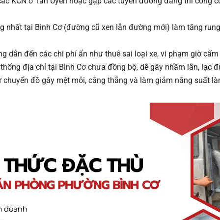
các KCN ở Tân Uyên hoặc gặp các tuyến đường đang thi công có 
nhất tại Bình Cơ (đường cũ xen lẫn đường mới) làm tăng rung l
 dẫn đến các chi phí ẩn như thuê sai loại xe, vi phạm giờ cấm 
hống địa chỉ tại Bình Cơ chưa đồng bộ, dễ gây nhầm lẫn, lạc đ
 chuyển đồ gây mệt mỏi, căng thẳng và làm giảm năng suất là