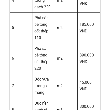
4
tường
m2
VNĐ
gạch 220
Phá sàn
bê tông
185.000
5
m2
cốt thép
VNĐ
110
Phá sàn
bê tông
390.000
6
m2
cốt thép
VNĐ
220
Dóc vữa
45.000
7
tường xi
m2
VNĐ
măng
Đục nền
800.000
8
gạch xi
m3