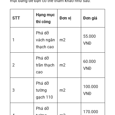
mặt bằng để bạn có thể tham khảo như sau:
Hạng mục
STT
Đơn vị
Đơn giá
thi công
Phá dỡ
55.000
1
vách ngăn
m2
VNĐ
thạch cao
Phá dỡ
60.000
2
trần thạch
m2
VNĐ
cao
Phá dỡ
100.000
3
tường
m2
VNĐ
gạch 110
Phá dỡ
170.000