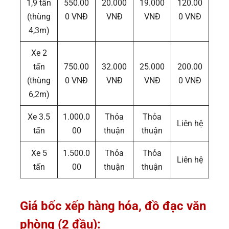
1,9 tấn
550.00
20.000
19.000
120.00
(thùng
0 VNĐ
VNĐ
VNĐ
0 VNĐ
4,3m)
Xe 2
tấn
750.00
32.000
25.000
200.00
(thùng
0 VNĐ
VNĐ
VNĐ
0 VNĐ
6,2m)
Xe 3.5
1.000.0
Thỏa
Thỏa
Liên hệ
tấn
00
thuận
thuận
Xe 5
1.500.0
Thỏa
Thỏa
Liên hệ
tấn
00
thuận
thuận
Giá bốc xếp hàng hóa, đồ đạc
văn
phòng
(2 đầu):