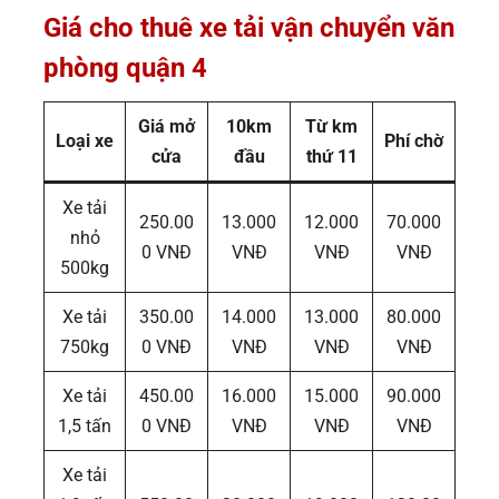
Giá cho thuê xe tải vận chuyển văn
phòng quận 4
Giá mở
10km
Từ km
Loại xe
Phí chờ
cửa
đầu
thứ 11
Xe tải
250.00
13.000
12.000
70.000
nhỏ
0 VNĐ
VNĐ
VNĐ
VNĐ
500kg
Xe tải
350.00
14.000
13.000
80.000
750kg
0 VNĐ
VNĐ
VNĐ
VNĐ
Xe tải
450.00
16.000
15.000
90.000
1,5 tấn
0 VNĐ
VNĐ
VNĐ
VNĐ
Xe tải