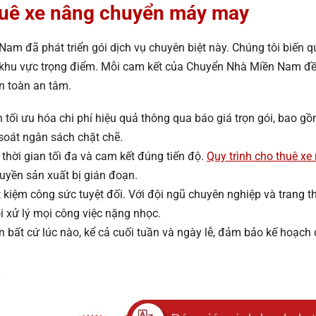
thuê xe nâng chuyển máy may
m đã phát triển gói dịch vụ chuyên biệt này. Chúng tôi biến qu
 khu vực trọng điểm. Mỗi cam kết của Chuyển Nhà Miền Nam đề
àn toàn an tâm.
 tối ưu hóa chi phí hiệu quả thông qua báo giá trọn gói, bao gồ
 soát ngân sách chặt chẽ.
thời gian tối đa và cam kết đúng tiến độ.
Quy trình cho thuê xe
huyền sản xuất bị gián đoạn.
 kiệm công sức tuyệt đối. Với đội ngũ chuyên nghiệp và trang thi
i xử lý mọi công việc nặng nhọc.
n bất cứ lúc nào, kể cả cuối tuần và ngày lễ, đảm bảo kế hoạch