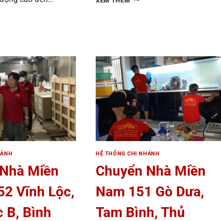
XEM THÊM
NHÀ
YỂN
MIỀN
NAM
167/7
TỔ
8B
7
YỄN
ẤP
1,
G,
HIỆP
PHƯỚC,
NH
NHÀ
,
BÈ
TPHCM
CM
HÁNH
HỆ THỐNG CHI NHÁNH
 Nhà Miền
Chuyển Nhà Miền
2 Vĩnh Lộc,
Nam 151 Gò Dưa,
c B, Bình
Tam Bình, Thủ