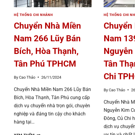
HỆ THỐNG CHI NHÁNH
HỆ THỐNG CHI N
Chuyển Nhà Miền
Chuyển
Nam 266 Lũy Bán
Nam 13
Bích, Hòa Thạnh,
Nguyễn 
Tân Phú TPHCM
Tân Thạ
Chi TP
By
Cao Thảo
26/11/2024
Chuyển Nhà Miền Nam 266 Lũy Bán
By
Cao Thảo
2
Bích, Hòa Thạnh, Tân Phú cung cấp
Chuyển Nhà M
dịch vụ chuyển nhà trọn gói, chuyên
Nguyễn Kim C
nghiệp và đáng tin cậy cho khách
Đông, Củ Chi 
hàng tại…
dịch vụ chuyể
CHUYỂN
uy tín và chất