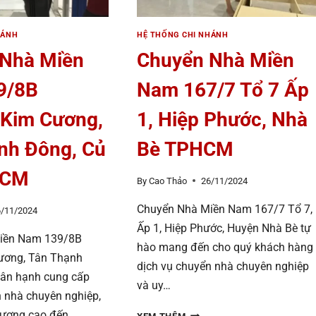
HÁNH
HỆ THỐNG CHI NHÁNH
 Nhà Miền
Chuyển Nhà Miền
9/8B
Nam 167/7 Tổ 7 Ấp
Kim Cương,
1, Hiệp Phước, Nhà
nh Đông, Củ
Bè TPHCM
HCM
By
Cao Thảo
26/11/2024
Chuyển Nhà Miền Nam 167/7 Tổ 7,
6/11/2024
Ấp 1, Hiệp Phước, Huyện Nhà Bè tự
iền Nam 139/8B
hào mang đến cho quý khách hàng
ương, Tân Thạnh
dịch vụ chuyển nhà chuyên nghiệp
hân hạnh cung cấp
và uy…
n nhà chuyên nghiệp,
CHUYỂN
 lượng cao đến…