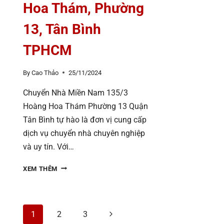
Hoa Thám, Phường
13, Tân Bình
TPHCM
By
Cao Thảo
25/11/2024
Chuyển Nhà Miền Nam 135/3
Hoàng Hoa Thám Phường 13 Quận
Tân Bình tự hào là đơn vị cung cấp
dịch vụ chuyển nhà chuyên nghiệp
và uy tín. Với…
CHUYỂN
XEM THÊM
NHÀ
MIỀN
NAM
135/3
Page
Next
1
2
3
HOÀNG