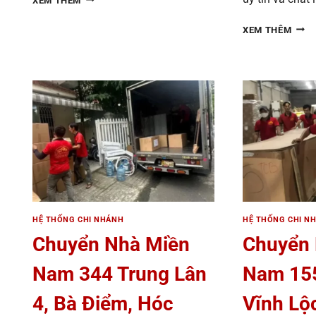
XEM THÊM
NHÀ
MIỀN
CHU
XEM THÊM
NAM
NHÀ
266
MIỀN
LŨY
NAM
BÁN
139/
BÍCH,
NGU
HÒA
KIM
THẠNH,
CƯƠN
TÂN
TÂN
PHÚ
THẠ
TPHCM
ĐÔNG
CỦ
CHI
TPH
HỆ THỐNG CHI NHÁNH
HỆ THỐNG CHI N
Chuyển Nhà Miền
Chuyển
Nam 344 Trung Lân
Nam 155
4, Bà Điểm, Hóc
Vĩnh Lộ