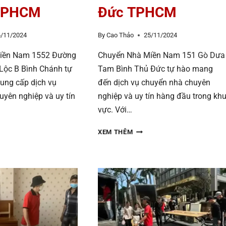
TPHCM
Đức TPHCM
6/11/2024
By
Cao Thảo
25/11/2024
iền Nam 1552 Đường
Chuyển Nhà Miền Nam 151 Gò Dưa
 Lộc B Bình Chánh tự
Tam Bình Thủ Đức tự hào mang
cung cấp dịch vụ
đến dịch vụ chuyển nhà chuyên
uyên nghiệp và uy tín
nghiệp và uy tín hàng đầu trong kh
vực. Với…
YỂN
CHUYỂN
XEM THÊM
NHÀ
MIỀN
NAM
151
GÒ
DƯA,
TAM
BÌNH,
THỦ