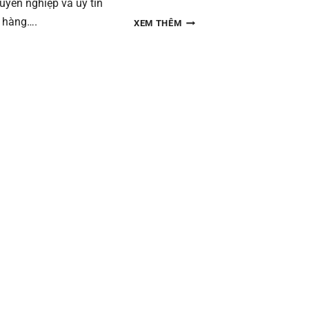
uyên nghiệp và uy tín
CHUYỂN
 hàng….
XEM THÊM
NHÀ
YỂN
MIỀN
NAM
698
TRẦN
VĂN
GIÀU,
BÌNH
G,
TRỊ
ỜNG
ĐÔNG
B,
N
BÌNH
TÂN
NH TPHCM
TPHCM