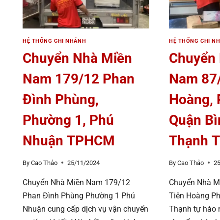
HÓC
BÌNH
MÔN
CHÁ
TPHCM
TPH
HỆ THỐNG CHI NHÁNH
HỆ THỐNG CHI N
Chuyển Nhà Miền
Chuyển
Nam 179/12 Phan
Nam 87/
Đình Phùng,
Hoàng, 
Phường 1, Phú
Quận Bì
Nhuận TPHCM
Thạnh 
By
Cao Thảo
25/11/2024
By
Cao Thảo
2
Chuyển Nhà Miền Nam 179/12
Chuyển Nhà M
Phan Đình Phùng Phường 1 Phú
Tiên Hoàng P
Nhuận cung cấp dịch vụ vận chuyển
Thạnh tự hào 