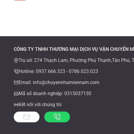
HOA
navigation
Page
THÁM,
PHƯỜNG
13,
TÂN
BÌNH
TPHCM
CÔNG TY TNHH THƯƠNG MẠI DỊCH VỤ VẬN CHUYỂN 
Trụ sở: 274 Thạch Lam, Phường Phú Thạnh,Tân Phú, 
Hotline: 0937.666.323 - 0786.023.023
Email: info@chuyennhamiennam.com
Mã số doanh nghiệp: 0315037130
Kết nối với chúng tôi