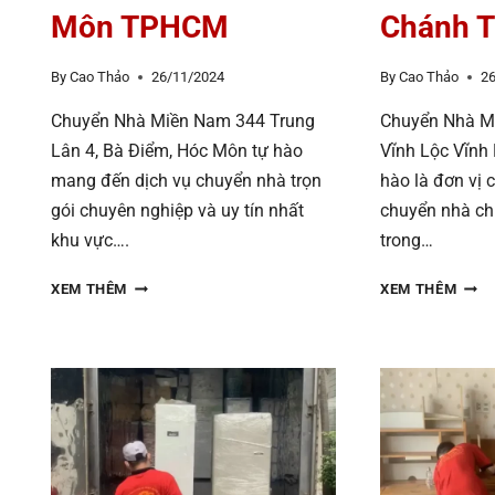
Môn TPHCM
Chánh 
By
Cao Thảo
26/11/2024
By
Cao Thảo
2
Chuyển Nhà Miền Nam 344 Trung
Chuyển Nhà M
Lân 4, Bà Điểm, Hóc Môn tự hào
Vĩnh Lộc Vĩnh
mang đến dịch vụ chuyển nhà trọn
hào là đơn vị 
gói chuyên nghiệp và uy tín nhất
chuyển nhà ch
khu vực….
trong…
CHUYỂN
CHU
XEM THÊM
XEM THÊM
NHÀ
NHÀ
MIỀN
MIỀN
NAM
NAM
344
1552
TRUNG
VĨNH
LÂN
LỘC,
4,
VĨNH
BÀ
LỘC
ĐIỂM,
B,