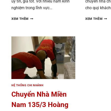
uy tín, giá tốt. Với nhiều năm kinh
chuyển nhà ch
nghiệm trong lĩnh vực…
cho quý khách
CHUYỂN
CHU
XEM THÊM
XEM THÊM
NHÀ
NHÀ
MIỀN
MIỀN
NAM
NAM
179/12
87/7
PHAN
ĐINH
ĐÌNH
TIÊN
PHÙNG,
HOÀN
PHƯỜNG
PHƯ
1,
3,
PHÚ
QUẬ
NHUẬN TPHCM
BÌNH
THẠ
HỆ THỐNG CHI NHÁNH
Chuyển Nhà Miền
Nam 135/3 Hoàng