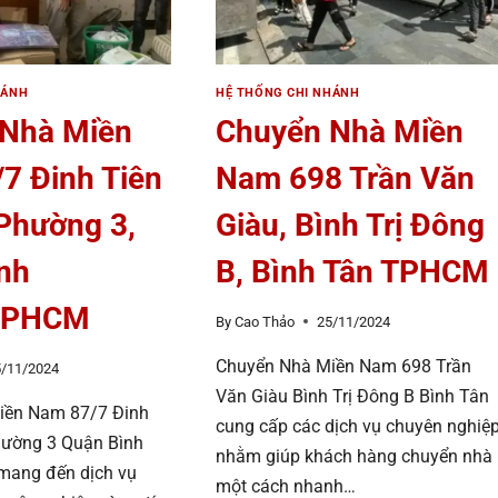
ĐỨC TPHCM
NH
CM
HÁNH
HỆ THỐNG CHI NHÁNH
 Nhà Miền
Chuyển Nhà Miền
7 Đinh Tiên
Nam 698 Trần Văn
Phường 3,
Giàu, Bình Trị Đông
nh
B, Bình Tân TPHCM
TPHCM
By
Cao Thảo
25/11/2024
Chuyển Nhà Miền Nam 698 Trần
5/11/2024
Văn Giàu Bình Trị Đông B Bình Tân
iền Nam 87/7 Đinh
cung cấp các dịch vụ chuyên nghiệ
hường 3 Quận Bình
nhằm giúp khách hàng chuyển nhà
mang đến dịch vụ
một cách nhanh…