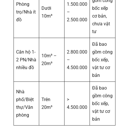
gồm công
Phòng
1.500.000
Dưới
bốc xếp
trọ/Nhà ít
–
10m³
cơ bản,
đồ
2.500.000
chưa vật
tư
Đã bao
Căn hộ 1-
2.800.000
gồm công
10m³ –
2 PN/Nhà
–
bốc xếp,
20m³
nhiều đồ
4.500.000
vật tư cơ
bản
Đã bao
Nhà
gồm công
phố/Biệt
Trên
>
bốc xếp,
thự/Văn
20m³
4.500.000
vật tư cơ
phòng
bản