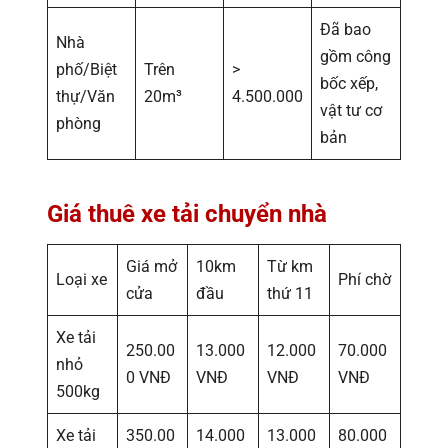
Đã bao
Nhà
gồm công
phố/Biệt
Trên
>
bốc xếp,
thự/Văn
20m³
4.500.000
vật tư cơ
phòng
bản
Giá thuê xe tải chuyển nhà
Giá mở
10km
Từ km
Loại xe
Phí chờ
cửa
đầu
thứ 11
Xe tải
250.00
13.000
12.000
70.000
nhỏ
0 VNĐ
VNĐ
VNĐ
VNĐ
500kg
Xe tải
350.00
14.000
13.000
80.000