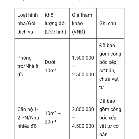
Loại hình
Khối
Giá tham
nhà/Gói
lượng đồ
khảo
Ghi chú
dịch vụ
(Ước tính)
(VNĐ)
Đã bao
gồm công
Phòng
1.500.000
Dưới
bốc xếp
trọ/Nhà ít
–
10m³
cơ bản,
đồ
2.500.000
chưa vật
tư
Đã bao
Căn hộ 1-
2.800.000
gồm công
10m³ –
2 PN/Nhà
–
bốc xếp,
20m³
nhiều đồ
4.500.000
vật tư cơ
bản