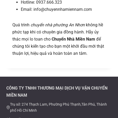
Hotline: 0937.666.323
Email: info@chuyennhamiennam.com
Quá trình
chuyển nhà phường An Nhơn
không hề
phức tạp khi có chuyên gia đồng hành. Hãy ủy
thác mọi lo toan cho
Chuyển Nhà Miền Nam
để
chúng tôi kiến tạo cho bạn một khởi đầu mới thật
thuận lợi, hiệu quả và hoàn toàn an tâm.
CÔNG TY TNHH THƯƠNG MẠI DỊCH VỤ VẬN CHUYỂN
MIỀN NAM
Trụ sở: 274 Thạch Lam, Phường Phú Thạnh,Tân Phú, Thành
phố Hồ Chí Minh