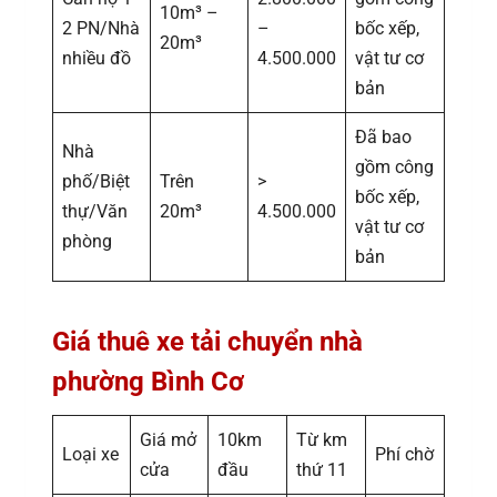
10m³ –
2 PN/Nhà
–
bốc xếp,
20m³
nhiều đồ
4.500.000
vật tư cơ
bản
Đã bao
Nhà
gồm công
phố/Biệt
Trên
>
bốc xếp,
thự/Văn
20m³
4.500.000
vật tư cơ
phòng
bản
Giá thuê xe tải chuyển nhà
phường Bình Cơ
Giá mở
10km
Từ km
Loại xe
Phí chờ
cửa
đầu
thứ 11