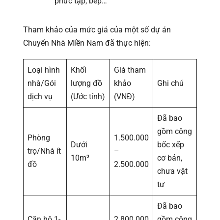
phức tạp, bếp…
Tham khảo của mức giá của một số dự án
Chuyển Nhà Miền Nam đã thực hiện:
Loại hình
Khối
Giá tham
nhà/Gói
lượng đồ
khảo
Ghi chú
dịch vụ
(Ước tính)
(VNĐ)
Đã bao
gồm công
Phòng
1.500.000
Dưới
bốc xếp
trọ/Nhà ít
–
10m³
cơ bản,
đồ
2.500.000
chưa vật
tư
Đã bao
Căn hộ 1-
2.800.000
gồm công