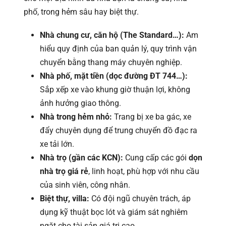
phố, trong hẻm sâu hay biệt thự.
Nhà chung cư, căn hộ (The Standard…):
Am
hiểu quy định của ban quản lý, quy trình vận
chuyển bằng thang máy chuyên nghiệp.
Nhà phố, mặt tiền (dọc đường ĐT 744…):
Sắp xếp xe vào khung giờ thuận lợi, không
ảnh hưởng giao thông.
Nhà trong hẻm nhỏ:
Trang bị xe ba gác, xe
đẩy chuyên dụng để trung chuyển đồ đạc ra
xe tải lớn.
Nhà trọ (gần các KCN):
Cung cấp các gói
dọn
nhà trọ giá rẻ
, linh hoạt, phù hợp với nhu cầu
của sinh viên, công nhân.
Biệt thự, villa:
Có đội ngũ chuyên trách, áp
dụng kỹ thuật bọc lót và giám sát nghiêm
ngặt cho tài sản giá trị cao.