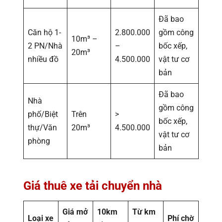
Đã bao
Căn hộ 1-
2.800.000
gồm công
10m³ –
2 PN/Nhà
–
bốc xếp,
20m³
nhiều đồ
4.500.000
vật tư cơ
bản
Đã bao
Nhà
gồm công
phố/Biệt
Trên
>
bốc xếp,
thự/Văn
20m³
4.500.000
vật tư cơ
phòng
bản
Giá thuê xe tải chuyển nhà
Giá mở
10km
Từ km
Loại xe
Phí chờ