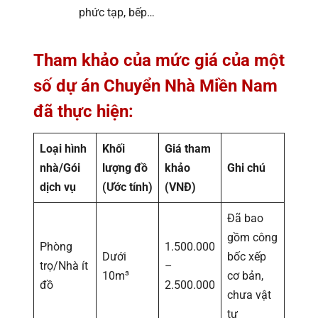
phức tạp, bếp…
Tham khảo của mức giá của một
số dự án Chuyển Nhà Miền Nam
đã thực hiện:
Loại hình
Khối
Giá tham
nhà/Gói
lượng đồ
khảo
Ghi chú
dịch vụ
(Ước tính)
(VNĐ)
Đã bao
gồm công
Phòng
1.500.000
Dưới
bốc xếp
trọ/Nhà ít
–
10m³
cơ bản,
đồ
2.500.000
chưa vật
tư