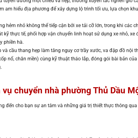
u tuyến đường một chiều và hẹp, thường xuyên tắc nghẽn giờ c
ệm am hiểu địa phương để xây dựng lộ trình tối ưu, lựa chọn khu
 hẻm nhỏ không thể tiếp cận bởi xe tải cỡ lớn, trong khi các c
 kỹ thực tế, phối hợp vận chuyển linh hoạt sử dụng xe nhỏ, xe 
y phiền hà.
và cầu thang hẹp làm tăng nguy cơ trầy xước, va đập đồ nội thấ
xốp nổ, chăn mền) cùng kỹ thuật tháo lắp, đóng gói bài bản của 
.
dịch vụ chuyển nhà phường Thủ Dầu
ng đến cho bạn sự an tâm và những giá trị thiết thực thông qu