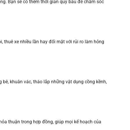
hóng. Bạn sẽ có thêm thời gian quý báu để chăm sóc
, thuê xe nhiều lần hay đối mặt với rủi ro làm hỏng
 bê, khuân vác, tháo lắp những vật dụng cồng kềnh,
 thỏa thuận trong hợp đồng, giúp mọi kế hoạch của