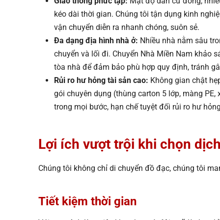
Giao thông phức tạp:
Mật độ dân cư đông, nhiề
kéo dài thời gian. Chúng tôi tận dụng kinh nghi
vận chuyển diễn ra nhanh chóng, suôn sẻ.
Đa dạng địa hình nhà ở:
Nhiều nhà nằm sâu trong
chuyển và lối đi. Chuyển Nhà Miền Nam khảo sát
tòa nhà để đảm bảo phù hợp quy định, tránh gâ
Rủi ro hư hỏng tài sản cao:
Không gian chật hẹp 
gói chuyên dụng (thùng carton 5 lớp, màng PE, 
trong mọi bước, hạn chế tuyệt đối rủi ro hư hỏng
Lợi ích vượt trội khi chọn 
Chúng tôi không chỉ di chuyển đồ đạc, chúng tôi ma
Tiết kiệm thời gian