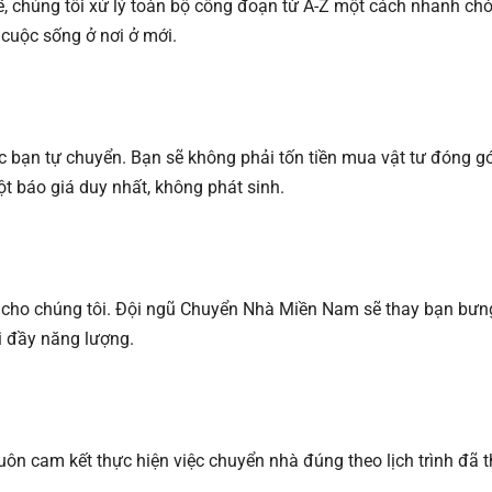
hề, chúng tôi xử lý toàn bộ công đoạn từ A-Z một cách nhanh c
 cuộc sống ở nơi ở mới.
ệc bạn tự chuyển. Bạn sẽ không phải tốn tiền mua vật tư đóng gói
t báo giá duy nhất, không phát sinh.
t cho chúng tôi. Đội ngũ Chuyển Nhà Miền Nam sẽ thay bạn bưng
i đầy năng lượng.
uôn cam kết thực hiện việc chuyển nhà đúng theo lịch trình đã