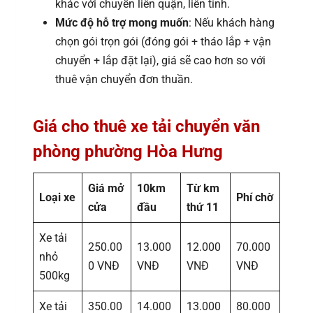
khác với chuyển liên quận, liên tỉnh.
Mức độ hỗ trợ mong muốn
: Nếu khách hàng
chọn gói trọn gói (đóng gói + tháo lắp + vận
chuyển + lắp đặt lại), giá sẽ cao hơn so với
thuê vận chuyển đơn thuần.
Giá cho thuê xe tải chuyển văn
phòng phường Hòa Hưng
Giá mở
10km
Từ km
Loại xe
Phí chờ
cửa
đầu
thứ 11
Xe tải
250.00
13.000
12.000
70.000
nhỏ
0 VNĐ
VNĐ
VNĐ
VNĐ
500kg
Xe tải
350.00
14.000
13.000
80.000