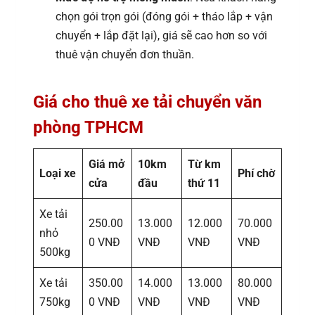
chọn gói trọn gói (đóng gói + tháo lắp + vận
chuyển + lắp đặt lại), giá sẽ cao hơn so với
thuê vận chuyển đơn thuần.
Giá cho thuê xe tải chuyển văn
phòng TPHCM
Giá mở
10km
Từ km
Loại xe
Phí chờ
cửa
đầu
thứ 11
Xe tải
250.00
13.000
12.000
70.000
nhỏ
0 VNĐ
VNĐ
VNĐ
VNĐ
500kg
Xe tải
350.00
14.000
13.000
80.000
750kg
0 VNĐ
VNĐ
VNĐ
VNĐ