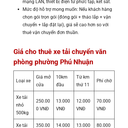
mạng LAN, thiết bị điện tử phức tạp, két sắt.
Mức độ hỗ trợ mong muốn: Nếu khách hàng
chọn gói trọn gói (đóng gói + tháo lắp + vận
chuyển + lắp đặt lại), giá sẽ cao hơn so với
thuê vận chuyển đơn thuần.
Giá cho thuê xe tải chuyển văn
phòng phường Phú Nhuận
Giá mở
10km
Từ km
Loại xe
Phí chờ
cửa
đầu
thứ 11
Xe tải
250.00
13.000
12.000
70.000
nhỏ
0 VNĐ
VNĐ
VNĐ
VNĐ
500kg
Xe tải
350.00
14.000
13.000
80.000