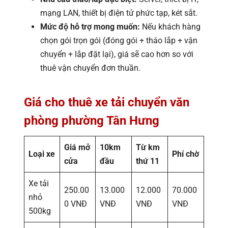
mạng LAN, thiết bị điện tử phức tạp, két sắt.
Mức độ hỗ trợ mong muốn:
Nếu khách hàng
chọn gói trọn gói (đóng gói + tháo lắp + vận
chuyển + lắp đặt lại), giá sẽ cao hơn so với
thuê vận chuyển đơn thuần.
Giá cho thuê xe tải chuyển văn
phòng phường Tân Hưng
Giá mở
10km
Từ km
Loại xe
Phí chờ
cửa
đầu
thứ 11
Xe tải
250.00
13.000
12.000
70.000
nhỏ
0 VNĐ
VNĐ
VNĐ
VNĐ
500kg