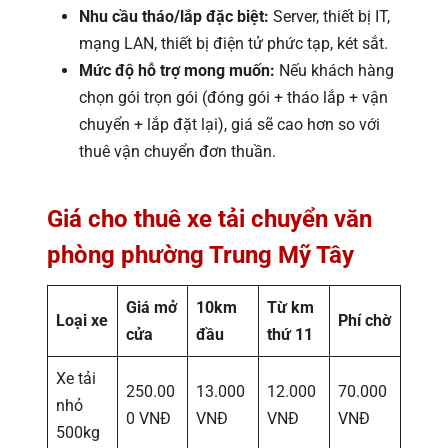
Nhu cầu tháo/lắp đặc biệt:
Server, thiết bị IT,
mạng LAN, thiết bị điện tử phức tạp, két sắt.
Mức độ hỗ trợ mong muốn:
Nếu khách hàng
chọn gói trọn gói (đóng gói + tháo lắp + vận
chuyển + lắp đặt lại), giá sẽ cao hơn so với
thuê vận chuyển đơn thuần.
Giá cho thuê xe tải chuyển văn
phòng phường Trung Mỹ Tây
Giá mở
10km
Từ km
Loại xe
Phí chờ
cửa
đầu
thứ 11
Xe tải
250.00
13.000
12.000
70.000
nhỏ
0 VNĐ
VNĐ
VNĐ
VNĐ
500kg