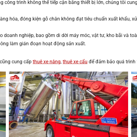
ng công trình không thể tiếp cận bằng thiết bị lớn, chúng tôi c
àng hóa, đóng kiện gỗ chân không đạt tiêu chuẩn xuất khẩu, xử
ho doanh nghiệp, bao gồm di dời máy móc, vật tư, kho bãi và toà
ông làm gián đoạn hoạt động sản xuất.
ôi cũng cung cấp
thuê xe nâng
,
thuê xe cẩu
để đảm bảo quá trình 