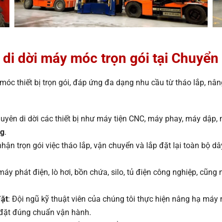
ạ di dời máy móc trọn gói tại Chuy
c thiết bị trọn gói, đáp ứng đa dạng nhu cầu từ tháo lắp, nân
huyên di dời các thiết bị như máy tiện CNC, máy phay, máy dập,
ng
.
hận trọn gói việc tháo lắp, vận chuyển và lắp đặt lại toàn bộ 
áy phát điện, lò hơi, bồn chứa, silo, tủ điện công nghiệp, cũng 
đặt
: Đội ngũ kỹ thuật viên của chúng tôi thực hiện nâng hạ má
ắp đặt đúng chuẩn vận hành.