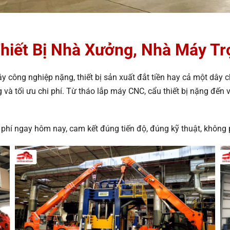
hiết Bị Nhà Xưởng, Nhà Máy Tr
y công nghiệp nặng, thiết bị sản xuất đắt tiền hay cả một dây
g và tối ưu chi phí. Từ tháo lắp máy CNC, cẩu thiết bị nặng đế
 phí ngay hôm nay, cam kết đúng tiến độ, đúng kỹ thuật, không p