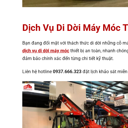
Dịch Vụ Di Dời Máy Móc T
Bạn đang đối mặt với thách thức di dời những cỗ má
dịch vụ di dời máy móc
thiết bị an toàn, nhanh chón
đảm bảo chính xác đến từng chi tiết kỹ thuật.
Liên hệ hotline
0937.666.323
đặt lịch khảo sát miễn