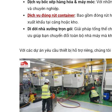
Dịch vụ bốc xếp hàng hóa & máy móc
: Với nhữ
và chuyên nghiệp.
Dịch vụ đóng rút container
: Bao gồm đóng rút h
xuất khẩu tại cảng hoặc kho.
Di dời nhà xưởng trọn gói
: Giải pháp tổng thể c
ưu giúp bạn chuyển đổi toàn bộ nhà máy mà kh
Với các dự án yêu cầu thiết bị hỗ trợ riêng, chúng t