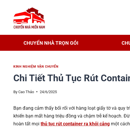
CHUYỂN NHÀ TRỌN GÓI
CH
KINH NGHIỆM VẬN CHUYỂN
Chi Tiết Thủ Tục Rút Conta
By
Cao Thảo
24/6/2025
Bạn đang cảm thấy bối rối với hàng loạt giấy tờ và quy tr
khiến bạn mất hàng triệu đồng và chậm trễ kế hoạch. Đừng
hoàn tất mọi
thủ tục rút container ra khỏi cảng
một cách