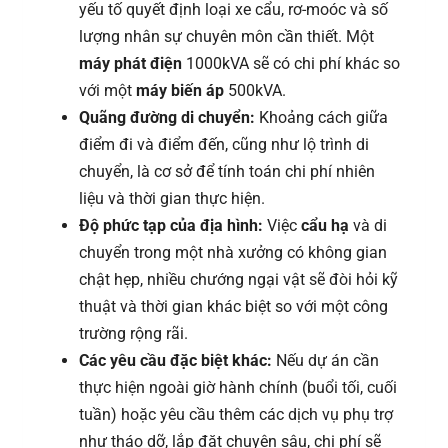
yếu tố quyết định loại xe cẩu, rơ-moóc và số
lượng nhân sự chuyên môn cần thiết. Một
máy phát điện
1000kVA sẽ có chi phí khác so
với một
máy biến áp
500kVA.
Quãng đường di chuyển:
Khoảng cách giữa
điểm đi và điểm đến, cũng như lộ trình di
chuyển, là cơ sở để tính toán chi phí nhiên
liệu và thời gian thực hiện.
Độ phức tạp của địa hình:
Việc
cẩu hạ
và di
chuyển trong một nhà xưởng có không gian
chật hẹp, nhiều chướng ngại vật sẽ đòi hỏi kỹ
thuật và thời gian khác biệt so với một công
trường rộng rãi.
Các yêu cầu đặc biệt khác:
Nếu dự án cần
thực hiện ngoài giờ hành chính (buổi tối, cuối
tuần) hoặc yêu cầu thêm các dịch vụ phụ trợ
như tháo dỡ, lắp đặt chuyên sâu, chi phí sẽ