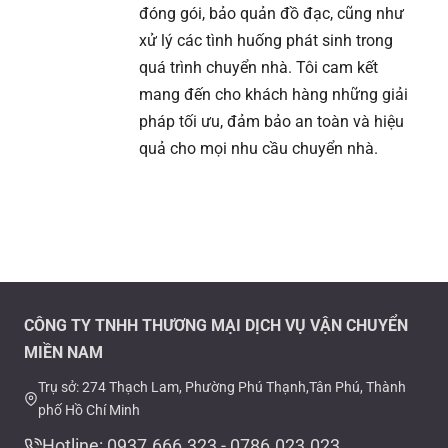
đóng gói, bảo quản đồ đạc, cũng như
xử lý các tình huống phát sinh trong
quá trình chuyển nhà. Tôi cam kết
mang đến cho khách hàng những giải
pháp tối ưu, đảm bảo an toàn và hiệu
quả cho mọi nhu cầu chuyển nhà.
CÔNG TY TNHH THƯƠNG MẠI DỊCH VỤ VẬN CHUYỂN
MIỀN NAM
Trụ sở: 274 Thạch Lam, Phường Phú Thạnh,Tân Phú, Thành
phố Hồ Chí Minh
Hotline: 0937.666.323 - 0786.023.023