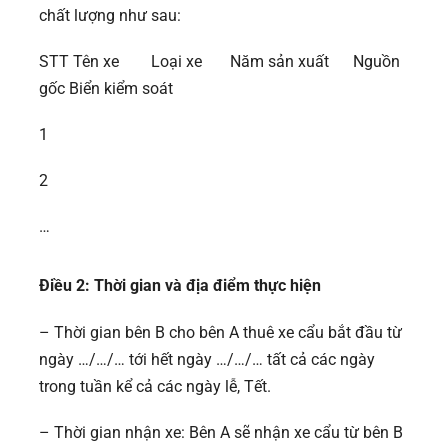
chất lượng như sau:
STT Tên xe Loại xe Năm sản xuất Nguồn
gốc Biển kiểm soát
1
2
…
Điều 2: Thời gian và địa điểm thực hiện
– Thời gian bên B cho bên A thuê xe cẩu bắt đầu từ
ngày …/…/… tới hết ngày …/…/… tất cả các ngày
trong tuần kể cả các ngày lễ, Tết.
– Thời gian nhận xe: Bên A sẽ nhận xe cẩu từ bên B