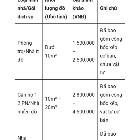
nhà/Gói
lượng đồ
khảo
Ghi chú
dịch vụ
(Ước tính)
(VNĐ)
Đã bao
gồm công
Phòng
1.500.000
Dưới
bốc xếp
trọ/Nhà ít
–
10m³
cơ bản,
đồ
2.500.000
chưa vật
tư
Đã bao
Căn hộ 1-
2.800.000
gồm công
10m³ –
2 PN/Nhà
–
bốc xếp,
20m³
nhiều đồ
4.500.000
vật tư cơ
bản
Đã bao
Nhà