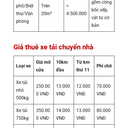
gồm công
phố/Biệt
Trên
>
bốc xếp,
thự/Văn
20m³
4.500.000
vật tư cơ
phòng
bản
Giá thuê xe tải chuyển nhà
Giá mở
10km
Từ km
Loại xe
Phí chờ
cửa
đầu
thứ 11
Xe tải
250.00
13.000
12.000
70.000
nhỏ
0 VNĐ
VNĐ
VNĐ
VNĐ
500kg
Xe tải
350.00
14.000
13.000
80.000
750kg
0 VNĐ
VNĐ
VNĐ
VNĐ