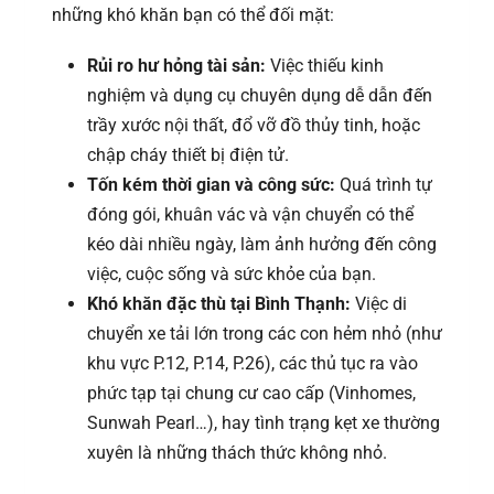
những khó khăn bạn có thể đối mặt:
Rủi ro hư hỏng tài sản:
Việc thiếu kinh
nghiệm và dụng cụ chuyên dụng dễ dẫn đến
trầy xước nội thất, đổ vỡ đồ thủy tinh, hoặc
chập cháy thiết bị điện tử.
Tốn kém thời gian và công sức:
Quá trình tự
đóng gói, khuân vác và vận chuyển có thể
kéo dài nhiều ngày, làm ảnh hưởng đến công
việc, cuộc sống và sức khỏe của bạn.
Khó khăn đặc thù tại Bình Thạnh:
Việc di
chuyển xe tải lớn trong các con hẻm nhỏ (như
khu vực P.12, P.14, P.26), các thủ tục ra vào
phức tạp tại chung cư cao cấp (Vinhomes,
Sunwah Pearl…), hay tình trạng kẹt xe thường
xuyên là những thách thức không nhỏ.