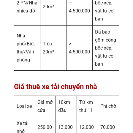
2 PN/Nhà
–
bốc xếp,
20m³
nhiều đồ
4.500.000
vật tư cơ
bản
Đã bao
Nhà
gồm công
phố/Biệt
Trên
>
bốc xếp,
thự/Văn
20m³
4.500.000
vật tư cơ
phòng
bản
Giá thuê xe tải chuyển nhà
Giá mở
10km
Từ km
Loại xe
Phí chờ
cửa
đầu
thứ 11
Xe tải
250.00
13.000
12.000
70.000
nhỏ