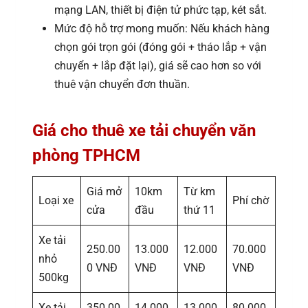
mạng LAN, thiết bị điện tử phức tạp, két sắt.
Mức độ hỗ trợ mong muốn: Nếu khách hàng
chọn gói trọn gói (đóng gói + tháo lắp + vận
chuyển + lắp đặt lại), giá sẽ cao hơn so với
thuê vận chuyển đơn thuần.
Giá cho thuê xe tải chuyển văn
phòng TPHCM
Giá mở
10km
Từ km
Loại xe
Phí chờ
cửa
đầu
thứ 11
Xe tải
250.00
13.000
12.000
70.000
nhỏ
0 VNĐ
VNĐ
VNĐ
VNĐ
500kg
Xe tải
350.00
14.000
13.000
80.000