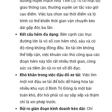
đường huyết mạch như Tỉnh Lộ 10 có mật độ
giao thông cao, thường xuyên ùn tắc vào giờ
cao điểm. Việc lựa chọn sai thời điểm và lộ
trình có thể khiến thời gian vận chuyển kéo
dài gấp đôi, ba lần.
Kết cấu hẻm đa dạng:
Bên cạnh các trục
đường lớn là vô số con hẻm nhỏ, sâu và có
độ rộng không đồng đều. Xe tải lớn không
thể tiếp cận, việc khuân vác thủ công qua các
đoạn hẻm này tốn rất nhiều thời gian, công
sức và tiềm ẩn rủi ro rơi vỡ đồ đạc.
Khó khăn trong việc đậu đỗ xe tải:
Việc tìm
một nơi đậu xe tải để bốc dỡ hàng hóa tại
nhiều khu vực ở Bình Trị Đông là một bài
toán khó, đòi hỏi phải có sự sắp xếp và thậm
chí là xin phép trước.
Rủi ro gián đoạn kinh doanh kéo dài:
Chỉ