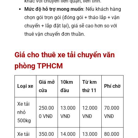
khác với chuyển liên quận, liên tỉnh.
Mức độ hỗ trợ mong muốn
: Nếu khách hàng
chọn gói trọn gói (đóng gói + tháo lắp + vận
chuyển + lắp đặt lại), giá sẽ cao hơn so với
thuê vận chuyển đơn thuần.
Giá cho thuê xe tải chuyển văn
phòng TPHCM
Giá mở
10km
Từ km
Loại xe
Phí chờ
cửa
đầu
thứ 11
Xe tải
250.00
13.000
12.000
70.000
nhỏ
0 VNĐ
VNĐ
VNĐ
VNĐ
500kg
Xe tải
350.00
14.000
13.000
80.000