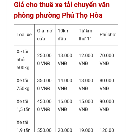
Giá cho thuê xe tải chuyển văn
phòng phường Phú Thọ Hòa
Giá mở
10km
Từ km
Loại xe
Phí chờ
cửa
đầu
thứ 11
Xe tải
250.00
13.000
12.000
70.000
nhỏ
0 VNĐ
VNĐ
VNĐ
VNĐ
500kg
Xe tải
350.00
14.000
13.000
80.000
750kg
0 VNĐ
VNĐ
VNĐ
VNĐ
Xe tải
450.00
16.000
15.000
90.000
1,5 tấn
0 VNĐ
VNĐ
VNĐ
VNĐ
Xe tải
1,9 tấn
550.00
20.000
19.000
120.00