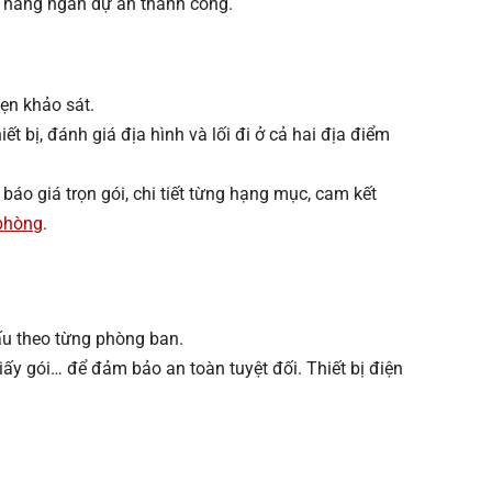
 hàng ngàn dự án thành công.
hẹn khảo sát.
 bị, đánh giá địa hình và lối đi ở cả hai địa điểm
báo giá trọn gói, chi tiết từng hạng mục, cam kết
 phòng
.
 dấu theo từng phòng ban.
ấy gói… để đảm bảo an toàn tuyệt đối. Thiết bị điện