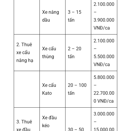
2.100.000
Xe nâng
3 – 15
–
dầu
tấn
3.900.000
VNĐ/ca
2.100.000
2. Thuê
Xe cẩu
2 – 20
–
xe cẩu
thùng
tấn
5.500.000
nâng hạ
VNĐ/ca
5.800.000
Xe cẩu
20 – 100
–
Kato
tấn
22.700.00
0 VNĐ/ca
3.000.000
Xe đầu
3. Thuê
–
kéo
xe đầu
30 – 50
15.000.00