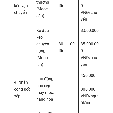
thường
kéo vận
tấn
0
(Mooc
chuyển
VNĐ/chu
sàn)
yến
Xe đầu
8.000.000
kéo
–
chuyên
30 – 100
35.000.00
dụng
tấn
0
(Mooc
VNĐ/chu
lùn)
yến
450.000
Lao động
4. Nhân
–
bốc xếp
công bốc
800.000
máy móc,
xếp
VNĐ/ngư
hàng hóa
ời/ca