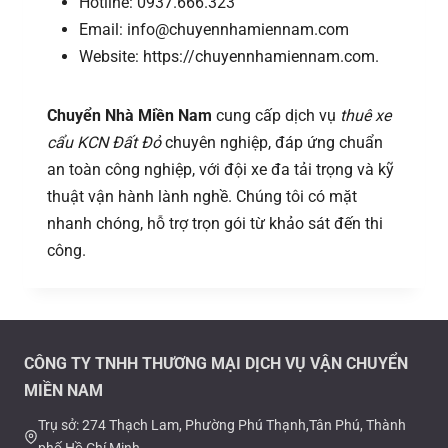
Hotline: 0937.666.323
Email: info@chuyennhamiennam.com
Website: https://chuyennhamiennam.com.
Chuyển Nhà Miền Nam
cung cấp dịch vụ
thuê xe
cẩu KCN Đất Đỏ
chuyên nghiệp, đáp ứng chuẩn
an toàn công nghiệp, với đội xe đa tải trọng và kỹ
thuật vận hành lành nghề. Chúng tôi có mặt
nhanh chóng, hỗ trợ trọn gói từ khảo sát đến thi
công.
CÔNG TY TNHH THƯƠNG MẠI DỊCH VỤ VẬN CHUYỂN
MIỀN NAM
Trụ sở: 274 Thạch Lam, Phường Phú Thạnh,Tân Phú, Thành