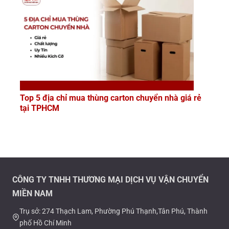
Top 5 địa chỉ mua thùng carton chuyển nhà giá rẻ
tại TPHCM
CÔNG TY TNHH THƯƠNG MẠI DỊCH VỤ VẬN CHUYỂN
MIỀN NAM
Trụ sở: 274 Thạch Lam, Phường Phú Thạnh,Tân Phú, Thành
phố Hồ Chí Minh