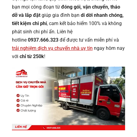
bạn mọi công đoạn từ
đóng gói, vận chuyển, tháo
dỡ và lắp đặt
giúp gia đình bạn
di dời nhanh chóng,
tiết kiệm chi phí
, cam kết bảo hiểm 100% và không
phát sinh chi phí ẩn. Liên hệ
hotline
0937.666.323
để được tư vấn miễn phí và
trải nghiệm dịch vụ chuyển nhà uy tín
ngay hôm nay
với
chỉ từ 250k
!