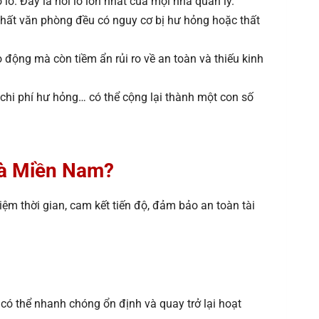
lỡ. Đây là nỗi lo lớn nhất của mọi nhà quản lý.
ội thất văn phòng đều có nguy cơ bị hư hỏng hoặc thất
động mà còn tiềm ẩn rủi ro về an toàn và thiếu kinh
 chi phí hư hỏng… có thể cộng lại thành một con số
hà Miền Nam?
iệm thời gian, cam kết tiến độ, đảm bảo an toàn tài
có thể nhanh chóng ổn định và quay trở lại hoạt