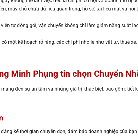
gày không thể làm việc đều là chi phí cơ hội và doanh thu bị bỏ 
tiền, máy chủ chứa dữ liệu quan trọng, hồ sơ, tài liệu mật và n
viên tự đóng gói, vận chuyển không chỉ làm giảm năng suất lao 
ó một kế hoạch rõ ràng, các chi phí nhỏ lẻ như vật tư, thuê xe,
ường Minh Phụng tin chọn Chuyển N
 mang đến sự an tâm và những giá trị khác biệt, bao gồm: tiết k
n
n đáng kể thời gian chuyển dọn, đảm bảo doanh nghiệp của bạn 