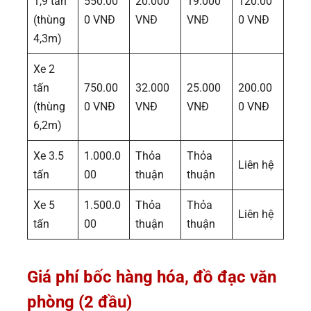
1,9 tấn
550.00
20.000
19.000
120.00
(thùng
0 VNĐ
VNĐ
VNĐ
0 VNĐ
4,3m)
Xe 2
tấn
750.00
32.000
25.000
200.00
(thùng
0 VNĐ
VNĐ
VNĐ
0 VNĐ
6,2m)
Xe 3.5
1.000.0
Thỏa
Thỏa
Liên hệ
tấn
00
thuận
thuận
Xe 5
1.500.0
Thỏa
Thỏa
Liên hệ
tấn
00
thuận
thuận
Giá phí bốc hàng hóa, đồ đạc văn
phòng (2 đầu)