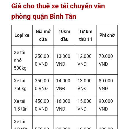
Giá cho thuê xe tải chuyển văn
phòng quận Bình Tân
Giá mở
10km
Từ km
Loại xe
Phí chờ
cửa
đầu
thứ 11
Xe tải
250.00
13.000
12.000
70.000
nhỏ
0 VNĐ
VNĐ
VNĐ
VNĐ
500kg
Xe tải
350.00
14.000
13.000
80.000
750kg
0 VNĐ
VNĐ
VNĐ
VNĐ
Xe tải
450.00
16.000
15.000
90.000
1,5 tấn
0 VNĐ
VNĐ
VNĐ
VNĐ
Xe tải