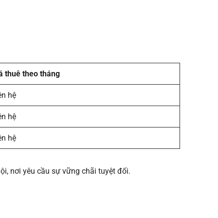
á thuê theo tháng
ên hệ
ên hệ
ên hệ
ội, nơi yêu cầu sự vững chãi tuyệt đối.