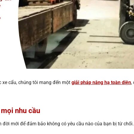
c xe cẩu, chúng tôi mang đến một
giải pháp nâng hạ toàn diện
,
 mọi nhu cầu
 đời mới để đảm bảo không có yêu cầu nào của bạn bị từ chối.