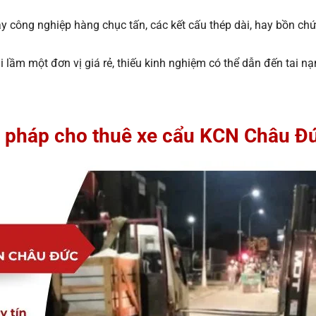
 công nghiệp hàng chục tấn, các kết cấu thép dài, hay bồn chứa 
i lầm một đơn vị giá rẻ, thiếu kinh nghiệm có thể dẫn đến tai n
 pháp cho thuê xe cẩu KCN Châu Đức