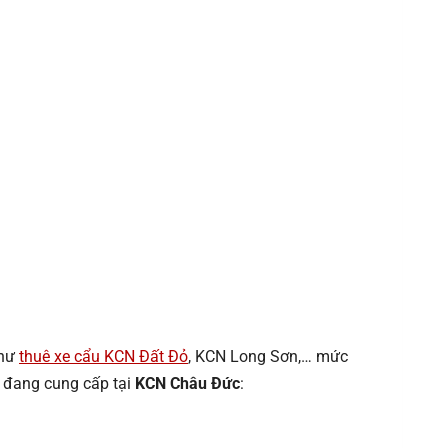
như
thuê xe cẩu KCN Đất Đỏ
, KCN Long Sơn,… mức
 đang cung cấp tại
KCN Châu Đức
: